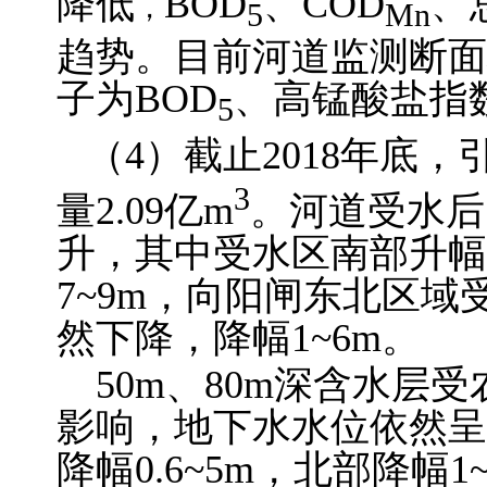
降低
BOD
、COD
、
，
5
Mn
趋势。目前河道监测断面
子为BOD
、高锰酸盐指数
5
（4）截止2018年底
3
量2.09亿m
。河道受水后
升，其中受水区南部升幅
7~9m，向阳闸东北区
然下降，降幅1~6m。
50m、80m深含水层
影响，地下水水位依然呈
降幅0.6~5m，北部降幅