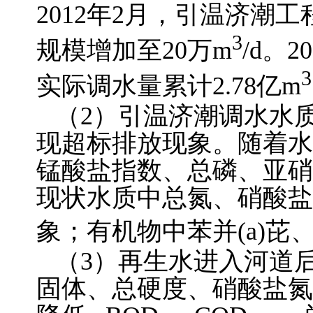
2012年2月，引温济潮
3
规模增加至20万m
/d。
3
实际调水量累计2.78亿m
（2）引温济潮调水水
现超标排放现象。随着水
锰酸盐指数、总磷、亚硝
现状水质中总氮、硝酸盐
象；有机物中苯并(a)
（3）再生水进入河道
固体、总硬度、硝酸盐氮