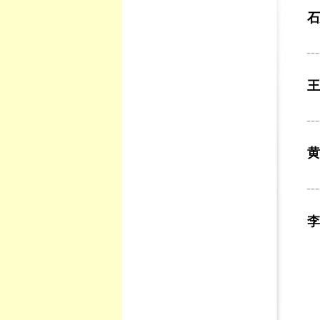
石
---
---
---